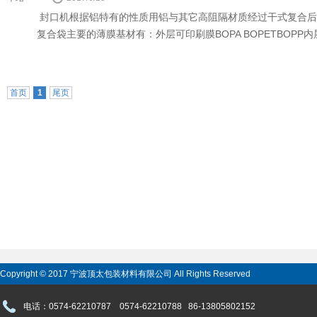
封口机根据铝特有的性质用铝与其它高阻隔材质经过干式复合后
复合袋主要的薄膜基材有：外层可印刷膜BOPA BOPETBOPP
含有铝箔的复合袋。通常作为中间层这些资料根据要求，塑料桶封口
铝箔袋罕见结构有：PET/PA /PE或者CPPPET/A L/CPPPA /
能，AL铝箔是为了增加阻隔性能，奶茶封口机遮光一般作为中间层P
首页
1
尾页
用耐水PVA 高阻隔涂层的1铝箔袋具有金属光泽，灌装封口机对热
铝箔袋的隔绝性能好，维护性能强，具有不透气体和水气的特点，
用屏蔽或洗脱进行局部镀铝，可以获得任意图案和任意透明窗口，铝
箔袋,真空袋的区别。
Copyright © 2017 宁波顶太包装材料有限公司 All Rights Reserved
电话：0574-62210787 0574-62210788 86-13805802152